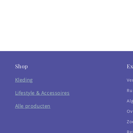
Shop
Ex
Kleding
Ve
Ru
Lifestyle & Accessoires
Al
Alle producten
Ov
Zo
Re