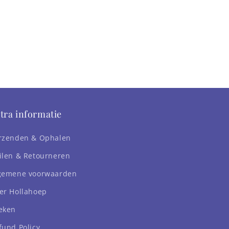
tra informatie
rzenden & Ophalen
ilen & Retourneren
gemene voorwaarden
er Hollahoep
eken
fund Policy