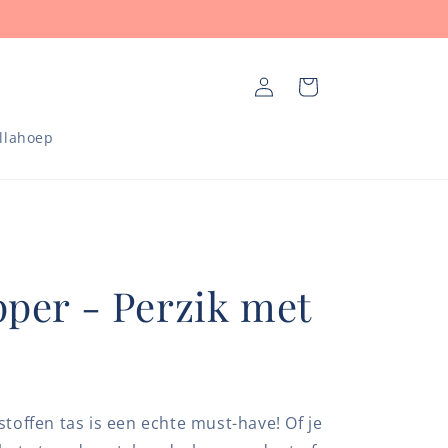
Inloggen
Winkelwagen
llahoep
pper - Perzik met
stoffen tas is een echte must-have! Of je