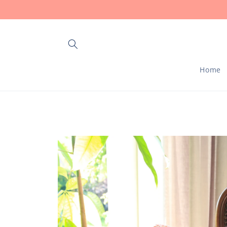
Meteen
naar de
content
Home
Ga direct naar
productinformatie