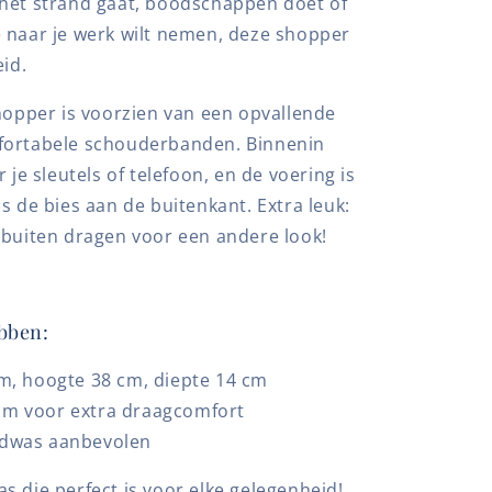
 het strand gaat, boodschappen doet of
 naar je werk wilt nemen, deze shopper
eid.
shopper is voorzien van een opvallende
fortabele schouderbanden. Binnenin
 je sleutels of telefoon, en de voering is
s de bies aan de buitenkant. Extra leuk:
ebuiten dragen voor een andere look!
ebben:
m, hoogte 38 cm, diepte 14 cm
m voor extra draagcomfort
ndwas aanbevolen
tas die perfect is voor elke gelegenheid!