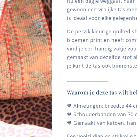
nu een dagje weggaat, naar
gewoon een vrolijke tas mee
is ideaal voor elke gelegenh
De perzik kleurige quilted 
bloemen print en heeft com
vind je een handig vakje voor
gemaakt van dezelfde stof al
je kunt de tas ook binnenst
Waarom je deze tas wilt h
🧡 Afmetingen: breedte 44 c
🧡
Schouderbanden van 70 c
🧡
Gemaakt van katoen, ha
Een veelzijdige en stijlvolle 