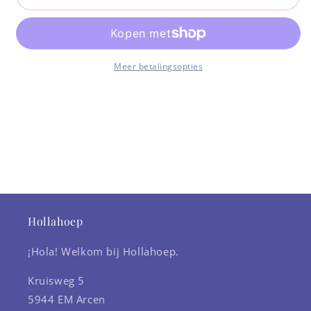
-
-
Teddy
Teddy
blauw-
blauw-
bruin
bruin
Meer betalingsopties
Hollahoep
¡Hola! Welkom bij Hollahoep.
Kruisweg 5
5944 EM Arcen