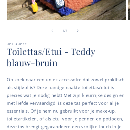
Media
M
1
2
van
openen
o
1
/
4
in
i
modaal
m
HOLLAHOEP
Toilettas/Etui - Teddy
blauw-bruin
Op zoek naar een uniek accessoire dat zowel praktisch
als stijlvol is? Deze handgemaakte toilettas/etui is
precies wat je nodig hebt! Met zijn kleurrijke design en
met liefde vervaardigd, is deze tas perfect voor al je
essentials. Of je hem nu gebruikt voor je make-up,
toiletartikelen, of als etui voor je pennen en potloden,
deze tas brengt gegarandeerd een vrolijke touch in je