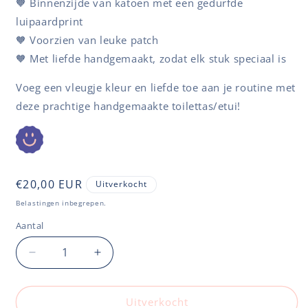
🧡 Binnenzijde van katoen met een gedurfde
luipaardprint
🧡 Voorzien van leuke patch
🧡
Met liefde handgemaakt, zodat elk stuk speciaal is
Voeg een vleugje kleur en liefde toe aan je routine met
deze prachtige handgemaakte toilettas/etui!
Normale
€20,00 EUR
Uitverkocht
prijs
Belastingen inbegrepen.
Aantal
Aantal
Aantal
verlagen
verhogen
voor
voor
Toilettas/Etui
Toilettas/Etui
Uitverkocht