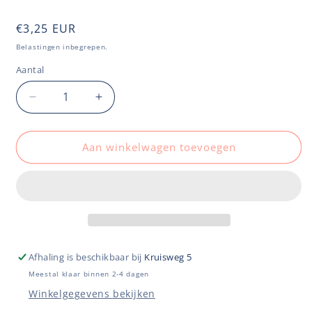
Normale
€3,25 EUR
prijs
Belastingen inbegrepen.
Aantal
Aantal
Aantal
verlagen
verhogen
voor
voor
Wenskaart
Wenskaart
Aan winkelwagen toevoegen
-
-
Ce
Ce
lemon
lemon
brate
brate
Afhaling is beschikbaar bij
Kruisweg 5
Meestal klaar binnen 2-4 dagen
Winkelgegevens bekijken