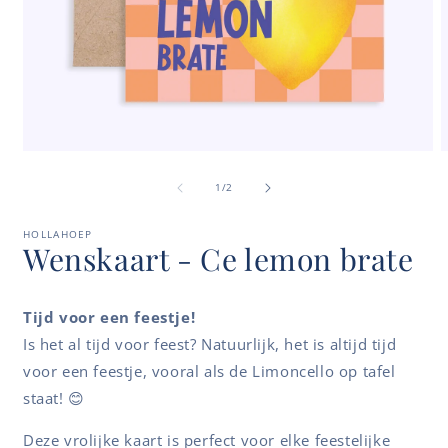
Media
M
1
2
van
openen
o
1
/
2
in
i
modaal
m
HOLLAHOEP
Wenskaart - Ce lemon brate
Tijd voor een feestje!
Is het al tijd voor feest? Natuurlijk, het is altijd tijd
voor een feestje, vooral als de Limoncello op tafel
staat! 😊
Deze vrolijke kaart is perfect voor elke feestelijke